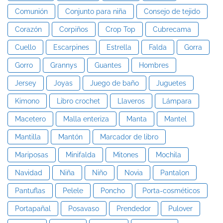
Comunión
Conjunto para niña
Consejo de tejido
Corazón
Corpiños
Crop Top
Cubrecama
Cuello
Escarpines
Estrella
Falda
Gorra
Gorro
Grannys
Guantes
Hombres
Jersey
Joyas
Juego de baño
Juguetes
Kimono
Libro crochet
Llaveros
Lámpara
Macetero
Malla enteriza
Manta
Mantel
Mantilla
Mantón
Marcador de libro
Mariposas
Minifalda
Mitones
Mochila
Navidad
Niña
Niño
Novia
Pantalon
Pantuflas
Pelele
Poncho
Porta-cosméticos
Portapañal
Posavaso
Prendedor
Pulover