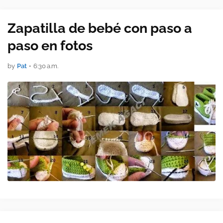
lin…
Zapatilla de bebé con paso a
paso en fotos
by
Pat
•
6:30 a.m.