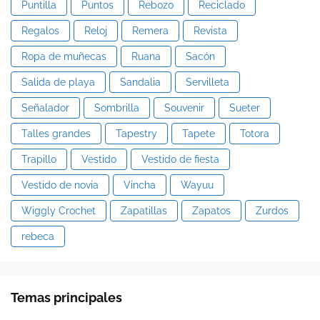
Puntilla
Puntos
Rebozo
Reciclado
Regalos
Reloj
Remera
Revista
Ropa de muñecas
Ruana
Sacón
Salida de playa
Sandalia
Servilleta
Señalador
Sombrilla
Souvenir
Sueter
Talles grandes
Tapestry
Tapete
Totora
Trapillo
Vestido
Vestido de fiesta
Vestido de novia
Vincha
Wayuu
Wiggly Crochet
Zapatillas
Zapatos
Zurdos
rebeca
Temas principales