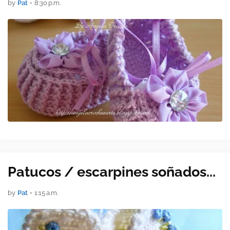
by
Pat
•
8:30 p.m.
Patucos / escarpines soñados...
by
Pat
•
1:15 a.m.