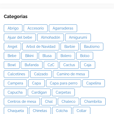
Categorias
Abrigo
Accesorio
Agarraderas
Ajuar del bebe
Almohadón
Amigurumi
Angel
Arbol de Navidad
Barbie
Bautismo
Bebe
Bikini
Blusa
Bolero
Bolso
Bowl
Bufanda
C2C
Cactus
Caja
Calcetines
Calzado
Camino de mesa
Campera
Capa
Capa para perro
Capelina
Capucha
Cardigan
Carpetas
Centros de mesa
Chal
Chaleco
Chambrita
Chaqueta
Chinelas
Colcha
Collar