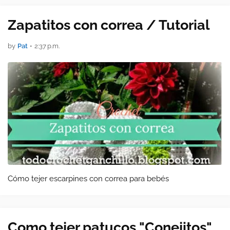
fantástico. Manos a la…
Zapatitos con correa / Tutorial
by
Pat
•
2:37 p.m.
Cómo tejer escarpines con correa para bebés
Como tejer patucos "Conejitos"